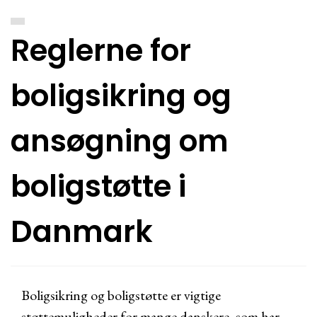
Reglerne for
boligsikring og
ansøgning om
boligstøtte i
Danmark
Boligsikring og boligstøtte er vigtige
støttemuligheder for mange danskere, som har