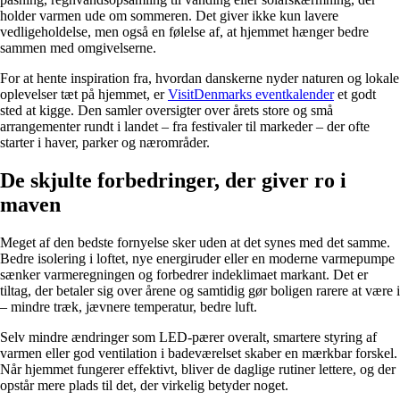
holder varmen ude om sommeren. Det giver ikke kun lavere
vedligeholdelse, men også en følelse af, at hjemmet hænger bedre
sammen med omgivelserne.
For at hente inspiration fra, hvordan danskerne nyder naturen og lokale
oplevelser tæt på hjemmet, er
VisitDenmarks eventkalender
et godt
sted at kigge. Den samler oversigter over årets store og små
arrangementer rundt i landet – fra festivaler til markeder – der ofte
starter i haver, parker og nærområder.
De skjulte forbedringer, der giver ro i
maven
Meget af den bedste fornyelse sker uden at det synes med det samme.
Bedre isolering i loftet, nye energiruder eller en moderne varmepumpe
sænker varmeregningen og forbedrer indeklimaet markant. Det er
tiltag, der betaler sig over årene og samtidig gør boligen rarere at være i
– mindre træk, jævnere temperatur, bedre luft.
Selv mindre ændringer som LED-pærer overalt, smartere styring af
varmen eller god ventilation i badeværelset skaber en mærkbar forskel.
Når hjemmet fungerer effektivt, bliver de daglige rutiner lettere, og der
opstår mere plads til det, der virkelig betyder noget.