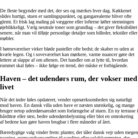
De fleste begynder med det, der ses og mærkes hver dag. Køkkenet
slides hurtigt, stuen er samlingspunktet, og gangarealerne bliver ofte
glemt. Et frisk lag maling på væggene eller lofterne løfter stemningen
øjeblikkeligt. Vælg neutrale toner som grundlag – det giver fleksibilitet
senere, når man vil tilføje personlige detaljer som billeder, tekstiler eller
møbler.
I børneværelser virker bløde pasteller ofte bedst; de skaber ro uden at
kvæle legen. Og i soveværelset kan mørkere, varme nuancer gøre det
lettere at slappe af om aftenen. Det handler om at lytte til, hvordan
rummet skal føles – ikke følge en trend, der måske er forbigående.
Haven – det udendørs rum, der vokser med
livet
Når det indre føles opdateret, vender opmærksomheden sig naturligt
mod haven. En dansk villa uden have er næsten utænkelig, og mange
bruger netop udendørsarealet som forlængelse af stuen. En ny terrasse i
hårdttræ eller sten, bedre udendørsbelysning eller blot en omrokering
af bedene kan gøre haven brugbar i flere måneder af året.
Bæredygtige valg vinder frem: planter, der tåler dansk vejr uden megen
pasning, regnvandsopsamling til vanding eller solafskærmning, der