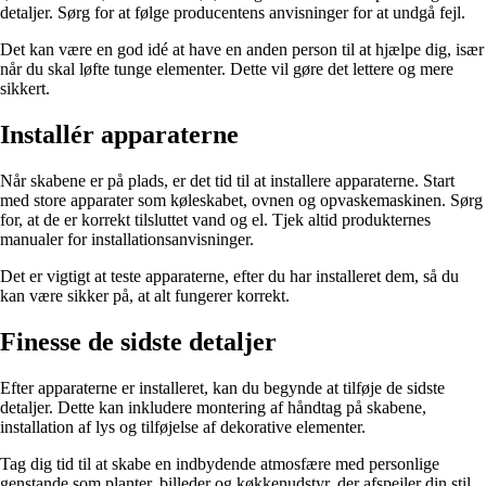
detaljer. Sørg for at følge producentens anvisninger for at undgå fejl.
Det kan være en god idé at have en anden person til at hjælpe dig, især
når du skal løfte tunge elementer. Dette vil gøre det lettere og mere
sikkert.
Installér apparaterne
Når skabene er på plads, er det tid til at installere apparaterne. Start
med store apparater som køleskabet, ovnen og opvaskemaskinen. Sørg
for, at de er korrekt tilsluttet vand og el. Tjek altid produkternes
manualer for installationsanvisninger.
Det er vigtigt at teste apparaterne, efter du har installeret dem, så du
kan være sikker på, at alt fungerer korrekt.
Finesse de sidste detaljer
Efter apparaterne er installeret, kan du begynde at tilføje de sidste
detaljer. Dette kan inkludere montering af håndtag på skabene,
installation af lys og tilføjelse af dekorative elementer.
Tag dig tid til at skabe en indbydende atmosfære med personlige
genstande som planter, billeder og køkkenudstyr, der afspejler din stil.