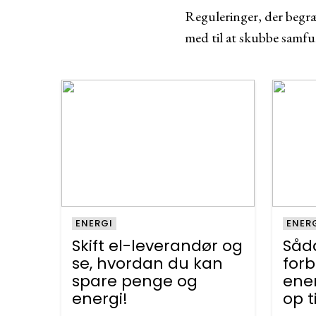
Reguleringer, der begræ
med til at skubbe samfu
ENERGI
ENER
Skift el-leverandør og
Såda
se, hvordan du kan
forb
spare penge og
ene
energi!
op t