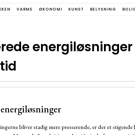
KKEN
VARME
ØKONOMI
KUNST
BELYSNING
BOLI
ede energiløsninger t
tid
 energiløsninger
ngerne bliver stadig mere presserende, er der et stigende 