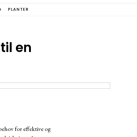
G
PLANTER
il en
behov for effektive og