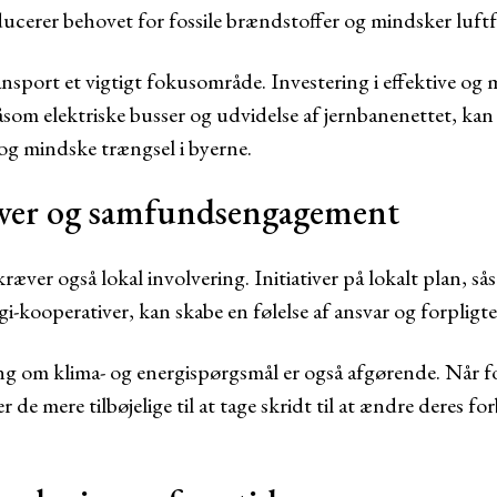
ucerer behovet for fossile brændstoffer og mindsker luftf
nsport et vigtigt fokusområde. Investering i effektive og m
som elektriske busser og udvidelse af jernbanenettet, kan 
og mindske trængsel i byerne.
tiver og samfundsengagement
æver også lokal involvering. Initiativer på lokalt plan, så
gi-kooperativer, kan skabe en følelse af ansvar og forpligt
 om klima- og energispørgsmål er også afgørende. Når fo
 de mere tilbøjelige til at tage skridt til at ændre deres f