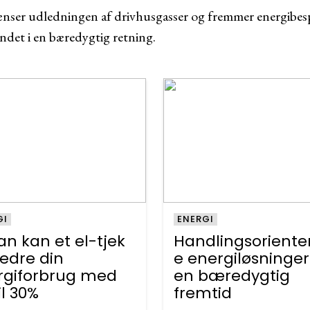
nser udledningen af drivhusgasser og fremmer energibesp
ndet i en bæredygtig retning.
GI
ENERGI
n kan et el-tjek
Handlingsoriente
edre din
e energiløsninger 
rgiforbrug med
en bæredygtig
il 30%
fremtid