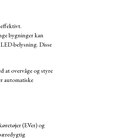
effektivt.
ange bygninger kan
g LED-belysning. Disse
.
 at overvåge og styre
er automatiske
køretøjer (EVer) og
 bæredygtig