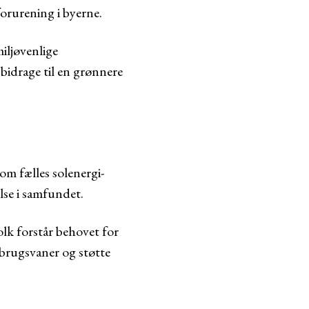
orurening i byerne.
iljøvenlige
bidrage til en grønnere
som fælles solenergi-
else i samfundet.
lk forstår behovet for
orbrugsvaner og støtte