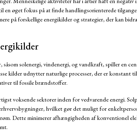
ger. Menneskelige aktiviteter har i årtier haft en negativ
 til en øget fokus på at finde handlingsorienterede tilgange 
mere på forskellige energikilder og strategier, der kan bidr
ergikilder
 såsom solenergi, vindenergi, og vandkraft, spiller en cen
isse kilder udnytter naturlige processer, der er konstant ti
tiver til fossile brændstoffer.
rtigst voksende sektorer inden for vedvarende energi. Solp
 erhvervsbygninger, hvilket gør det muligt for enkeltpers
røm. Dette minimerer afhængigheden af konventionel elek
mt.