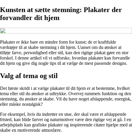
Kunsten at sætte stemning: Plakater der
forvandler dit hjem
Plakater er ikke bare en mindre form for kunst; de er kraftfulde
værktøjer til at skabe stemning i dit hjem. Uanset om du ønsker at
tilføje farve, personlighed eller stil, kan den rigtige plakat gøre en stor
forskel. I denne artikel vil vi udforske, hvordan plakater kan forvandle
dit hjem og give dig nogle tips til at vælge de mest passende designs.
Valg af tema og stil
Det første skridt i at vælge plakater til dit hjem er at bestemme, hvilket
tema eller stil du ønsker at udtrykke. Overvej rummets funktion og den
stemning, du ønsker at skabe. Vil du have noget afslappende, energisk,
eller måske nostalgisk?
For eksempel, hvis du indretter en stue, der skal være et afslappende
fristed, kan blide farver og naturmotiver være den rigtige vej at gå. I en
arbejdsplads kan grafiske plakater og inspirerende citater hjælpe med at
skabe en motiverende atmosfære.