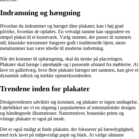
Indramning og hængning
Hvordan du indrammer og hænger dine plakater, kan i høj grad
påvirke, hvordan de opfattes. En velvalgt ramme kan opgradere en
simpel plakat til et kunstværk. Vælg rammer, der passer til rummets
stil; klassiske trærammer fungerer godt i traditionelle hjem, mens
metalrammer kan være ideelle til moderne indretning.
Når det kommer til ophængning, skal du tænke på placeringen.
Plakater skal hænge i øjenhøjde og i passende afstand fra møblerne. At
lave en gallerivæg, hvor flere plakater hænges tæt sammen, kan give et
dynamisk udtryk og trække opmærksomheden.
Trendene inden for plakater
Designverdenen udvikler sig konstant, og plakater er ingen undtagelse.
I øjeblikket ser vi en stigning i populariteten af minimalistiske designs
og håndtegnede illustrationer. Naturmotiver, botaniske prints og
vintage plakater er også på mode.
Det er også muligt at finde plakater, der fokuserer på bæredygtighed,
med tryk lavet på miljøvenligt papir og blæk. At vælge sådanne