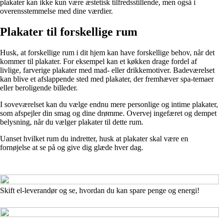
plakater kan ikke kun være æstetisk tilfredsstillende, men også i
overensstemmelse med dine værdier.
Plakater til forskellige rum
Husk, at forskellige rum i dit hjem kan have forskellige behov, når det
kommer til plakater. For eksempel kan et køkken drage fordel af
livlige, farverige plakater med mad- eller drikkemotiver. Badeværelset
kan blive et afslappende sted med plakater, der fremhæver spa-temaer
eller beroligende billeder.
I soveværelset kan du vælge endnu mere personlige og intime plakater,
som afspejler din smag og dine drømme. Overvej ingefæret og dempet
belysning, når du vælger plakater til dette rum.
Uanset hvilket rum du indretter, husk at plakater skal være en
fornøjelse at se på og give dig glæde hver dag.
Skift el-leverandør og se, hvordan du kan spare penge og energi!