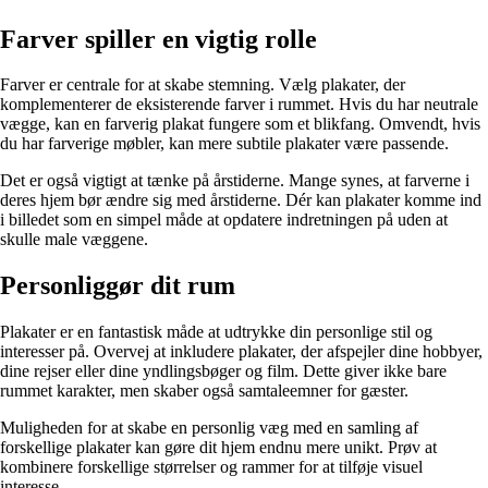
Farver spiller en vigtig rolle
Farver er centrale for at skabe stemning. Vælg plakater, der
komplementerer de eksisterende farver i rummet. Hvis du har neutrale
vægge, kan en farverig plakat fungere som et blikfang. Omvendt, hvis
du har farverige møbler, kan mere subtile plakater være passende.
Det er også vigtigt at tænke på årstiderne. Mange synes, at farverne i
deres hjem bør ændre sig med årstiderne. Dér kan plakater komme ind
i billedet som en simpel måde at opdatere indretningen på uden at
skulle male væggene.
Personliggør dit rum
Plakater er en fantastisk måde at udtrykke din personlige stil og
interesser på. Overvej at inkludere plakater, der afspejler dine hobbyer,
dine rejser eller dine yndlingsbøger og film. Dette giver ikke bare
rummet karakter, men skaber også samtaleemner for gæster.
Muligheden for at skabe en personlig væg med en samling af
forskellige plakater kan gøre dit hjem endnu mere unikt. Prøv at
kombinere forskellige størrelser og rammer for at tilføje visuel
interesse.