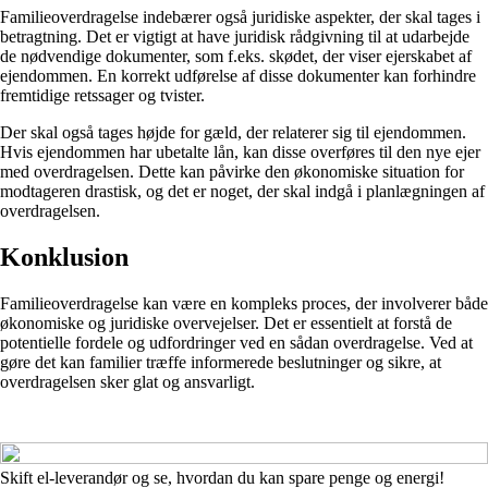
Familieoverdragelse indebærer også juridiske aspekter, der skal tages i
betragtning. Det er vigtigt at have juridisk rådgivning til at udarbejde
de nødvendige dokumenter, som f.eks. skødet, der viser ejerskabet af
ejendommen. En korrekt udførelse af disse dokumenter kan forhindre
fremtidige retssager og tvister.
Der skal også tages højde for gæld, der relaterer sig til ejendommen.
Hvis ejendommen har ubetalte lån, kan disse overføres til den nye ejer
med overdragelsen. Dette kan påvirke den økonomiske situation for
modtageren drastisk, og det er noget, der skal indgå i planlægningen af
overdragelsen.
Konklusion
Familieoverdragelse kan være en kompleks proces, der involverer både
økonomiske og juridiske overvejelser. Det er essentielt at forstå de
potentielle fordele og udfordringer ved en sådan overdragelse. Ved at
gøre det kan familier træffe informerede beslutninger og sikre, at
overdragelsen sker glat og ansvarligt.
Skift el-leverandør og se, hvordan du kan spare penge og energi!