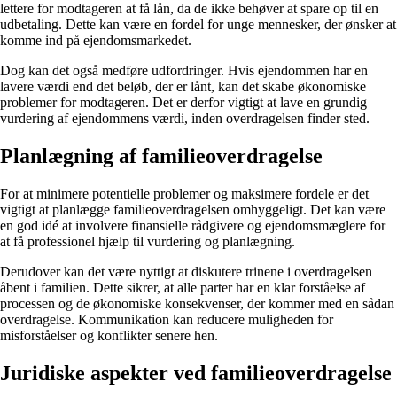
lettere for modtageren at få lån, da de ikke behøver at spare op til en
udbetaling. Dette kan være en fordel for unge mennesker, der ønsker at
komme ind på ejendomsmarkedet.
Dog kan det også medføre udfordringer. Hvis ejendommen har en
lavere værdi end det beløb, der er lånt, kan det skabe økonomiske
problemer for modtageren. Det er derfor vigtigt at lave en grundig
vurdering af ejendommens værdi, inden overdragelsen finder sted.
Planlægning af familieoverdragelse
For at minimere potentielle problemer og maksimere fordele er det
vigtigt at planlægge familieoverdragelsen omhyggeligt. Det kan være
en god idé at involvere finansielle rådgivere og ejendomsmæglere for
at få professionel hjælp til vurdering og planlægning.
Derudover kan det være nyttigt at diskutere trinene i overdragelsen
åbent i familien. Dette sikrer, at alle parter har en klar forståelse af
processen og de økonomiske konsekvenser, der kommer med en sådan
overdragelse. Kommunikation kan reducere muligheden for
misforståelser og konflikter senere hen.
Juridiske aspekter ved familieoverdragelse