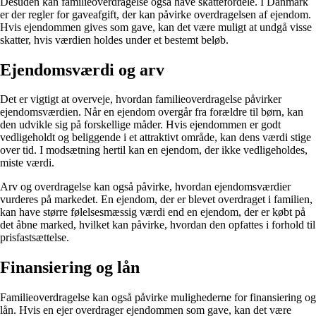
Desuden kan familieoverdragelse også have skattefordele. I Danmark
er der regler for gaveafgift, der kan påvirke overdragelsen af ejendom.
Hvis ejendommen gives som gave, kan det være muligt at undgå visse
skatter, hvis værdien holdes under et bestemt beløb.
Ejendomsværdi og arv
Det er vigtigt at overveje, hvordan familieoverdragelse påvirker
ejendomsværdien. Når en ejendom overgår fra forældre til børn, kan
den udvikle sig på forskellige måder. Hvis ejendommen er godt
vedligeholdt og beliggende i et attraktivt område, kan dens værdi stige
over tid. I modsætning hertil kan en ejendom, der ikke vedligeholdes,
miste værdi.
Arv og overdragelse kan også påvirke, hvordan ejendomsværdier
vurderes på markedet. En ejendom, der er blevet overdraget i familien,
kan have større følelsesmæssig værdi end en ejendom, der er købt på
det åbne marked, hvilket kan påvirke, hvordan den opfattes i forhold til
prisfastsættelse.
Finansiering og lån
Familieoverdragelse kan også påvirke mulighederne for finansiering og
lån. Hvis en ejer overdrager ejendommen som gave, kan det være