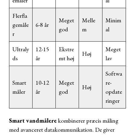
emåler
al
Flerfla
Meget
Melle
Minim
gemåle
6-8 år
god
m
al
r
Ultraly
12-15
Ekstre
Meget
Høj
ds
år
mt høj
lav
Softwa
Smart
10-12
Meget
re-
Høj
måler
år
god
opdate
ringer
Smart vandmålere
kombinerer præcis måling
med avanceret datakommunikation. De giver