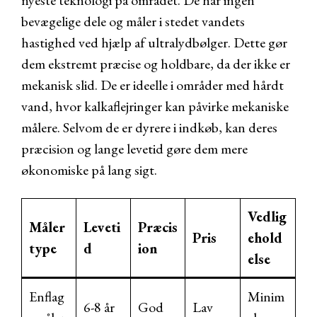
nyeste teknologi på området. De har ingen
bevægelige dele og måler i stedet vandets
hastighed ved hjælp af ultralydbølger. Dette gør
dem ekstremt præcise og holdbare, da der ikke er
mekanisk slid. De er ideelle i områder med hårdt
vand, hvor kalkaflejringer kan påvirke mekaniske
målere. Selvom de er dyrere i indkøb, kan deres
præcision og lange levetid gøre dem mere
økonomiske på lang sigt.
Vedlig
Måler
Leveti
Præcis
Pris
ehold
type
d
ion
else
Enflag
Minim
6-8 år
God
Lav