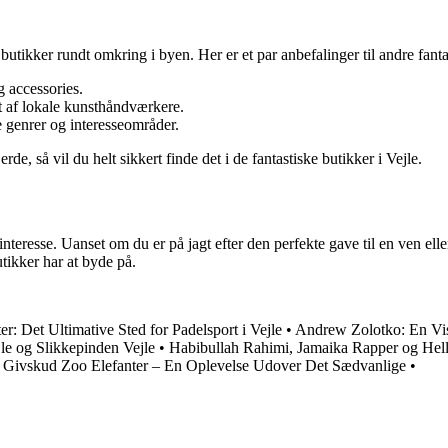
ikker rundt omkring i byen. Her er et par anbefalinger til andre fanta
g accessories.
 af lokale kunsthåndværkere.
e genrer og interesseområder.
e, så vil du helt sikkert finde det i de fantastiske butikker i Vejle.
interesse. Uanset om du er på jagt efter den perfekte gave til en ven elle
utikker har at byde på.
er: Det Ultimative Sted for Padelsport i Vejle
•
Andrew Zolotko: En Vis
jle og Slikkepinden Vejle
•
Habibullah Rahimi, Jamaika Rapper og Hel
•
Givskud Zoo Elefanter – En Oplevelse Udover Det Sædvanlige
•