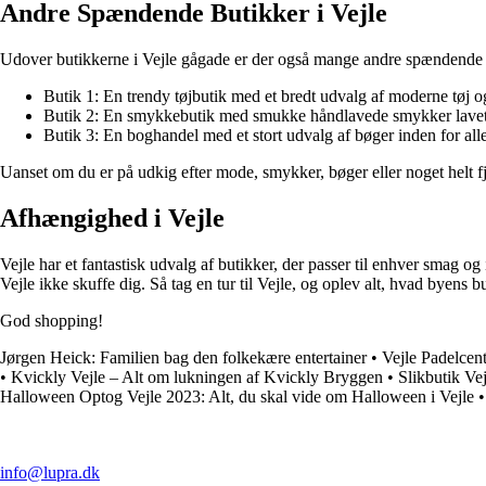
Andre Spændende Butikker i Vejle
Udover butikkerne i Vejle gågade er der også mange andre spændende but
Butik 1: En trendy tøjbutik med et bredt udvalg af moderne tøj o
Butik 2: En smykkebutik med smukke håndlavede smykker lavet
Butik 3: En boghandel med et stort udvalg af bøger inden for all
Uanset om du er på udkig efter mode, smykker, bøger eller noget helt fjerd
Afhængighed i Vejle
Vejle har et fantastisk udvalg af butikker, der passer til enhver smag og 
Vejle ikke skuffe dig. Så tag en tur til Vejle, og oplev alt, hvad byens b
God shopping!
Jørgen Heick: Familien bag den folkekære entertainer
•
Vejle Padelcent
•
Kvickly Vejle – Alt om lukningen af Kvickly Bryggen
•
Slikbutik Ve
Halloween Optog Vejle 2023: Alt, du skal vide om Halloween i Vejle
info@lupra.dk