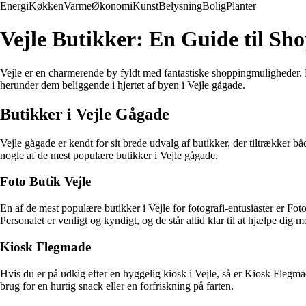
Energi
Køkken
Varme
Økonomi
Kunst
Belysning
Bolig
Planter
Vejle Butikker: En Guide til Sh
Vejle er en charmerende by fyldt med fantastiske shoppingmuligheder. Hv
herunder dem beliggende i hjertet af byen i Vejle gågade.
Butikker i Vejle Gågade
Vejle gågade er kendt for sit brede udvalg af butikker, der tiltrækker bå
nogle af de mest populære butikker i Vejle gågade.
Foto Butik Vejle
En af de mest populære butikker i Vejle for fotografi-entusiaster er Foto
Personalet er venligt og kyndigt, og de står altid klar til at hjælpe dig
Kiosk Flegmade
Hvis du er på udkig efter en hyggelig kiosk i Vejle, så er Kiosk Flegmad
brug for en hurtig snack eller en forfriskning på farten.