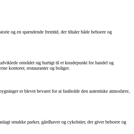
torie og en spændende fremtid, der tiltaler både beboere og
udviklede området sig hurtigt til et knudepunkt for handel og
rne kontorer, restauranter og boliger.
ygninger er blevet bevaret for at fastholde den autentiske atmosfære,
anlagt smukke parker, gårdhaver og cykelstier, der giver beboere og