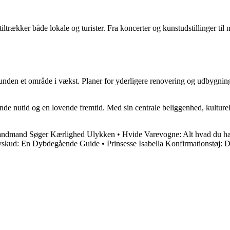
tiltrækker både lokale og turister. Fra koncerter og kunstudstillinger t
nden et område i vækst. Planer for yderligere renovering og udbygning a
nde nutid og en lovende fremtid. Med sin centrale beliggenhed, kulture
andmand Søger Kærlighed Ulykken
•
Hvide Varevogne: Alt hvad du ha
ivskud: En Dybdegående Guide
•
Prinsesse Isabella Konfirmationstøj: D