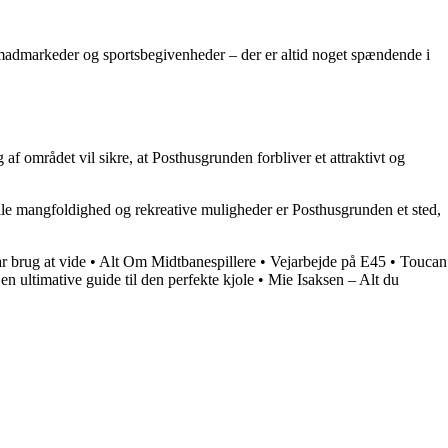
il madmarkeder og sportsbegivenheder – der er altid noget spændende i
f området vil sikre, at Posthusgrunden forbliver et attraktivt og
lle mangfoldighed og rekreative muligheder er Posthusgrunden et sted,
r brug at vide
•
Alt Om Midtbanespillere
•
Vejarbejde på E45
•
Toucan
en ultimative guide til den perfekte kjole
•
Mie Isaksen – Alt du