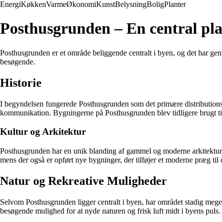
Energi
Køkken
Varme
Økonomi
Kunst
Belysning
Bolig
Planter
Posthusgrunden – En central pla
Posthusgrunden er et område beliggende centralt i byen, og det har gen
besøgende.
Historie
I begyndelsen fungerede Posthusgrunden som det primære distributionsce
kommunikation. Bygningerne på Posthusgrunden blev tidligere brugt til a
Kultur og Arkitektur
Posthusgrunden har en unik blanding af gammel og moderne arkitektur, d
mens der også er opført nye bygninger, der tilføjer et moderne præg til
Natur og Rekreative Muligheder
Selvom Posthusgrunden ligger centralt i byen, har området stadig meget
besøgende mulighed for at nyde naturen og frisk luft midt i byens puls.