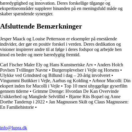
bæredygtighed og innovation. Deres forskellige tilgange og
ekspertiseområder supplerer hinanden på en meningsfuld måde og
skaber spændende synergier.
Afsluttende Bemærkninger
Jesper Maack og Louise Pettersson er eksempler på enestående
individer, der gør en positiv forskel i verden. Deres dedikation og
visioner inspirerer andre til at følge i deres fodspor og arbejde hen
imod en bedre og mere bæredygtig fremtid.
Carl Fischer Maler Ely og Hans Kunstneriske Arv
•
Anders Holch
Povlsen Tvillinger Navne
•
Burgeroplevelser i Vejle og Horsens
•
Ulykke ved Grindsted og Billund i dag – 20-årig involveret
•
Vingummi Butikker i Vejle, Aarhus og Kolding
•
Arbnor Mucolli: Din
ekspert inden for Mucolli i Vejle
•
Top 10 mest uhyggelige gyserfilm
gennem tiderne
•
Grimme Drenge: Hvordan De Kan Overvinde
Usikkerhed og Manglede Selvtillid
•
Bjarne Riis Bopæl og Anne
Dorthe Tanderup i 2022
•
Jan Magnussen Skilt og Claus Magnussen:
En Familiehistorie
•
info@lupra.dk