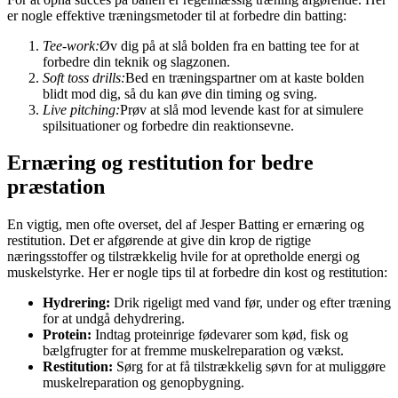
er nogle effektive træningsmetoder til at forbedre din batting:
Tee-work:
Øv dig på at slå bolden fra en batting tee for at
forbedre din teknik og slagzonen.
Soft toss drills:
Bed en træningspartner om at kaste bolden
blidt mod dig, så du kan øve din timing og sving.
Live pitching:
Prøv at slå mod levende kast for at simulere
spilsituationer og forbedre din reaktionsevne.
Ernæring og restitution for bedre
præstation
En vigtig, men ofte overset, del af Jesper Batting er ernæring og
restitution. Det er afgørende at give din krop de rigtige
næringsstoffer og tilstrækkelig hvile for at opretholde energi og
muskelstyrke. Her er nogle tips til at forbedre din kost og restitution:
Hydrering:
Drik rigeligt med vand før, under og efter træning
for at undgå dehydrering.
Protein:
Indtag proteinrige fødevarer som kød, fisk og
bælgfrugter for at fremme muskelreparation og vækst.
Restitution:
Sørg for at få tilstrækkelig søvn for at muliggøre
muskelreparation og genopbygning.