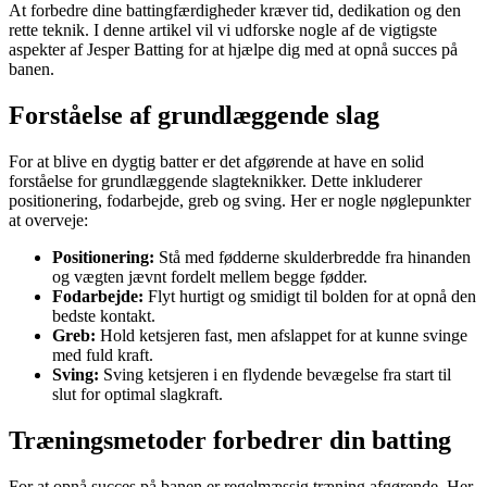
At forbedre dine battingfærdigheder kræver tid, dedikation og den
rette teknik. I denne artikel vil vi udforske nogle af de vigtigste
aspekter af Jesper Batting for at hjælpe dig med at opnå succes på
banen.
Forståelse af grundlæggende slag
For at blive en dygtig batter er det afgørende at have en solid
forståelse for grundlæggende slagteknikker. Dette inkluderer
positionering, fodarbejde, greb og sving. Her er nogle nøglepunkter
at overveje:
Positionering:
Stå med fødderne skulderbredde fra hinanden
og vægten jævnt fordelt mellem begge fødder.
Fodarbejde:
Flyt hurtigt og smidigt til bolden for at opnå den
bedste kontakt.
Greb:
Hold ketsjeren fast, men afslappet for at kunne svinge
med fuld kraft.
Sving:
Sving ketsjeren i en flydende bevægelse fra start til
slut for optimal slagkraft.
Træningsmetoder forbedrer din batting
For at opnå succes på banen er regelmæssig træning afgørende. Her