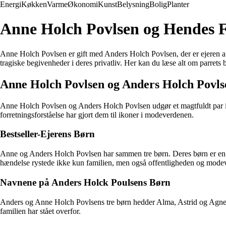
Energi
Køkken
Varme
Økonomi
Kunst
Belysning
Bolig
Planter
Anne Holch Povlsen og Hendes Fa
Anne Holch Povlsen er gift med Anders Holch Povlsen, der er ejeren af
tragiske begivenheder i deres privatliv. Her kan du læse alt om parrets b
Anne Holch Povlsen og Anders Holch Povls
Anne Holch Povlsen og Anders Holch Povlsen udgør et magtfuldt par i
forretningsforståelse har gjort dem til ikoner i modeverdenen.
Bestseller-Ejerens Børn
Anne og Anders Holch Povlsen har sammen tre børn. Deres børn er en vig
hændelse rystede ikke kun familien, men også offentligheden og mode
Navnene på Anders Holck Poulsens Børn
Anders og Anne Holch Povlsens tre børn hedder Alma, Astrid og Agnes. 
familien har stået overfor.