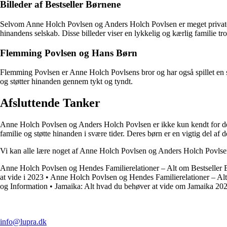
Billeder af Bestseller Børnene
Selvom Anne Holch Povlsen og Anders Holch Povlsen er meget private om
hinandens selskab. Disse billeder viser en lykkelig og kærlig familie tro
Flemming Povlsen og Hans Børn
Flemming Povlsen er Anne Holch Povlsens bror og har også spillet en s
og støtter hinanden gennem tykt og tyndt.
Afsluttende Tanker
Anne Holch Povlsen og Anders Holch Povlsen er ikke kun kendt for der
familie og støtte hinanden i svære tider. Deres børn er en vigtig del af d
Vi kan alle lære noget af Anne Holch Povlsen og Anders Holch Povlsen
Anne Holch Povlsen og Hendes Familierelationer – Alt om Bestseller 
at vide i 2023
•
Anne Holch Povlsen og Hendes Familierelationer – Alt
og Information
•
Jamaika: Alt hvad du behøver at vide om Jamaika 2
info@lupra.dk