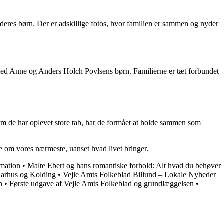
eres børn. Der er adskillige fotos, hvor familien er sammen og nyder
 med Anne og Anders Holch Povlsens børn. Familierne er tæt forbundet
m de har oplevet store tab, har de formået at holde sammen som
 om vores nærmeste, uanset hvad livet bringer.
rmation
•
Malte Ebert og hans romantiske forhold: Alt hvad du behøver
Aarhus og Kolding
•
Vejle Amts Folkeblad Billund – Lokale Nyheder
n
•
Første udgave af Vejle Amts Folkeblad og grundlæggelsen
•